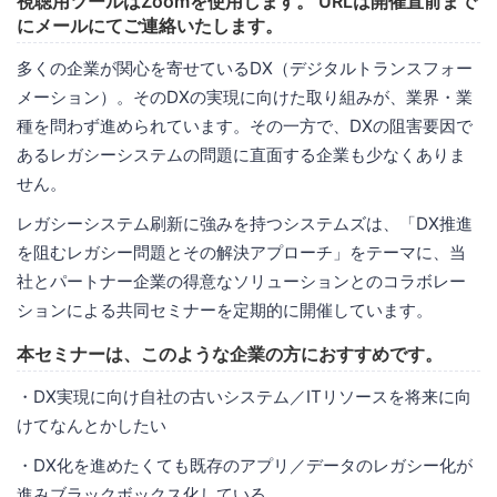
視聴用ツールはZoomを使用します。 URLは開催直前まで
にメールにてご連絡いたします。
多くの企業が関心を寄せているDX（デジタルトランスフォー
メーション）。そのDXの実現に向けた取り組みが、業界・業
種を問わず進められています。その一方で、DXの阻害要因で
あるレガシーシステムの問題に直面する企業も少なくありま
せん。
レガシーシステム刷新に強みを持つシステムズは、「DX推進
を阻むレガシー問題とその解決アプローチ」をテーマに、当
社とパートナー企業の得意なソリューションとのコラボレー
ションによる共同セミナーを定期的に開催しています。
本セミナーは、このような企業の方におすすめです。
・DX実現に向け自社の古いシステム／ITリソースを将来に向
けてなんとかしたい
・DX化を進めたくても既存のアプリ／データのレガシー化が
進みブラックボックス化している